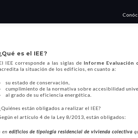
Ir
al
Conóc
conte
¿Qué es el IEE?
El IEE corresponde a las siglas de
Informe Evaluación d
acredita la situación de los edificios, en cuanto a:
su estado de conservación,
cumplimiento de la normativa sobre accesibilidad unive
al grado de su eficiencia energética.
¿Quiénes están obligados a realizar el IEE?
Según el artículo 4 de la Ley 8/2013, están obligados:
s en
edificios de tipología residencial de
vivienda colectiva
qu