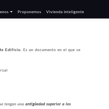
enos
Proponemos
Vivienda inteligente
nido
e Edificio
. Es un documento en el que se
rsal
e tengan una
antigüedad superior a los